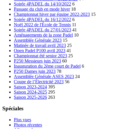
Soirée 4PADEL du 14/10/2022
6
Passage du club en mode hiver
18
Championnat hiver par équipe 2022-2023
15
Soirée 4PADEL du 16/12/2022
6
Noël 2022 de l'École de Tennis
11
Soirée 4PADEL du 27/01/2023
41
Aménagements de la zone Padel
10
Assemblée Générale 2023
15
Matinée de travail avril 2023
25
Open Padel P100 avril 2023
41
Championnat été senior 2023
25
P250 Messieurs juin 2023
60
Inauguration du 2ème court de Padel
6
P250 Dames juin 2023
78
Assemblée Générale ASES 2023
24
Coupe de l’Électricité 2023
56
Saison 2023-2024
395
Saison 2024-2025
295
Saison 2025-2026
263
Spéciales
Plus vues
Photos récentes