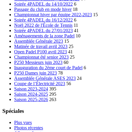
Soirée 4PADEL du 14/10/2022
6
Passage du club en mode hiver
18
Championnat hiver par équipe 2022-2023
15
Soirée 4PADEL du 16/12/2022
6
Noël 2022 de l'École de Tennis
11
Soirée 4PADEL du 27/01/2023
41
Aménagements de la zone Padel
10
Assemblée Générale 2023
15
Matinée de travail avril 2023
25
Open Padel P100 avril 2023
41
Championnat été senior 2023
25
P250 Messieurs juin 2023
60
Inauguration du 2ème court de Padel
6
P250 Dames juin 2023
78
Assemblée Générale ASES 2023
24
Coupe de l’Électricité 2023
56
Saison 2023-2024
395
Saison 2024-2025
295
Saison 2025-2026
263
Spéciales
Plus vues
Photos récentes