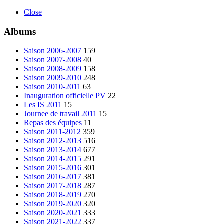
Close
Albums
Saison 2006-2007
159
Saison 2007-2008
40
Saison 2008-2009
158
Saison 2009-2010
248
Saison 2010-2011
63
Inauguration officielle PV
22
Les IS 2011
15
Journee de travail 2011
15
Repas des équipes
11
Saison 2011-2012
359
Saison 2012-2013
516
Saison 2013-2014
677
Saison 2014-2015
291
Saison 2015-2016
301
Saison 2016-2017
381
Saison 2017-2018
287
Saison 2018-2019
270
Saison 2019-2020
320
Saison 2020-2021
333
Saison 2021-2022
337