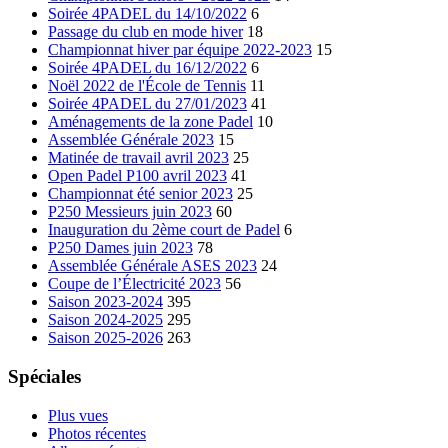
Soirée 4PADEL du 14/10/2022
6
Passage du club en mode hiver
18
Championnat hiver par équipe 2022-2023
15
Soirée 4PADEL du 16/12/2022
6
Noël 2022 de l'École de Tennis
11
Soirée 4PADEL du 27/01/2023
41
Aménagements de la zone Padel
10
Assemblée Générale 2023
15
Matinée de travail avril 2023
25
Open Padel P100 avril 2023
41
Championnat été senior 2023
25
P250 Messieurs juin 2023
60
Inauguration du 2ème court de Padel
6
P250 Dames juin 2023
78
Assemblée Générale ASES 2023
24
Coupe de l’Électricité 2023
56
Saison 2023-2024
395
Saison 2024-2025
295
Saison 2025-2026
263
Spéciales
Plus vues
Photos récentes