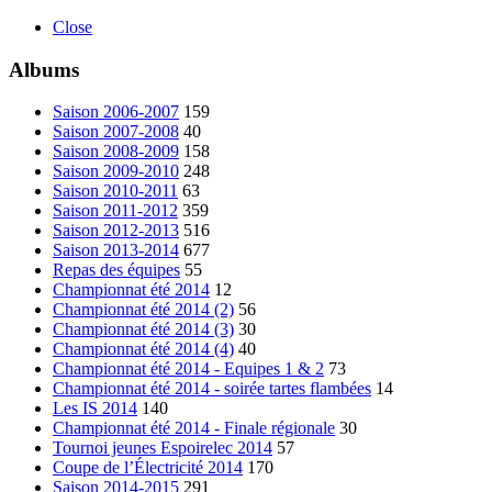
Close
Albums
Saison 2006-2007
159
Saison 2007-2008
40
Saison 2008-2009
158
Saison 2009-2010
248
Saison 2010-2011
63
Saison 2011-2012
359
Saison 2012-2013
516
Saison 2013-2014
677
Repas des équipes
55
Championnat été 2014
12
Championnat été 2014 (2)
56
Championnat été 2014 (3)
30
Championnat été 2014 (4)
40
Championnat été 2014 - Equipes 1 & 2
73
Championnat été 2014 - soirée tartes flambées
14
Les IS 2014
140
Championnat été 2014 - Finale régionale
30
Tournoi jeunes Espoirelec 2014
57
Coupe de l’Électricité 2014
170
Saison 2014-2015
291