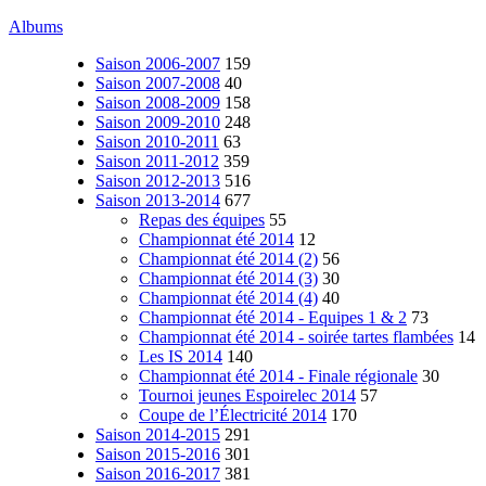
Albums
Saison 2006-2007
159
Saison 2007-2008
40
Saison 2008-2009
158
Saison 2009-2010
248
Saison 2010-2011
63
Saison 2011-2012
359
Saison 2012-2013
516
Saison 2013-2014
677
Repas des équipes
55
Championnat été 2014
12
Championnat été 2014 (2)
56
Championnat été 2014 (3)
30
Championnat été 2014 (4)
40
Championnat été 2014 - Equipes 1 & 2
73
Championnat été 2014 - soirée tartes flambées
14
Les IS 2014
140
Championnat été 2014 - Finale régionale
30
Tournoi jeunes Espoirelec 2014
57
Coupe de l’Électricité 2014
170
Saison 2014-2015
291
Saison 2015-2016
301
Saison 2016-2017
381