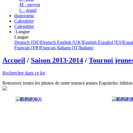
M - moyen
L - grand
diaporama
Calendrier
Calendrier
Langue
Langue
Deutsch [DE]
Deutsch
English [UK]
English
Español [ES]
Espa
Français [FR]
Français
Italiano [IT]
Italiano
Accueil
/
Saison 2013-2014
/
Tournoi jeune
Rechercher dans ce lot
Retrouvez toutes les photos de notre tournoi jeunes Espoirelec éditio
IMGP0106
IMGP010