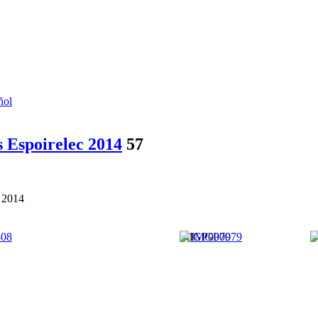
ñol
s Espoirelec 2014
57
n 2014
8
IMGP0079
I