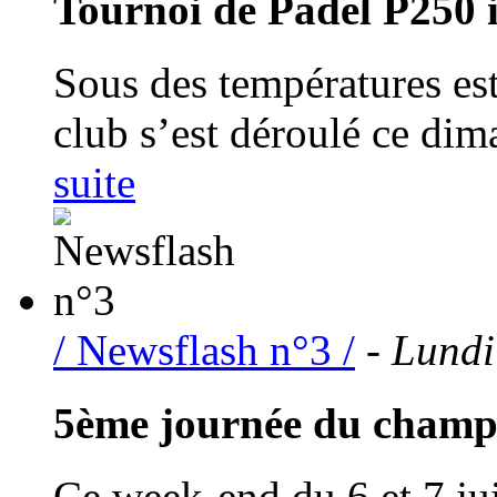
Tournoi de Padel P250 
Sous des températures est
club s’est déroulé ce dim
suite
/ Newsflash n°3 /
- Lundi
5ème journée du champi
Ce week-end du 6 et 7 jui