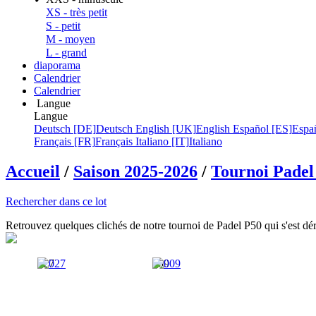
XS - très petit
S - petit
M - moyen
L - grand
diaporama
Calendrier
Calendrier
Langue
Langue
Deutsch [DE]
Deutsch
English [UK]
English
Español [ES]
Espa
Français [FR]
Français
Italiano [IT]
Italiano
Accueil
/
Saison 2025-2026
/
Tournoi Padel
Rechercher dans ce lot
Retrouvez quelques clichés de notre tournoi de Padel P50 qui s'est dé
027
009