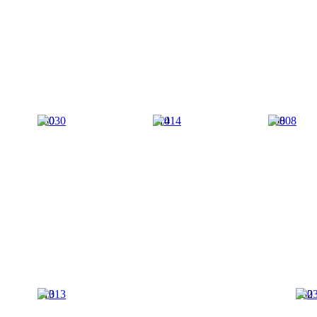
030
014
008
013
032