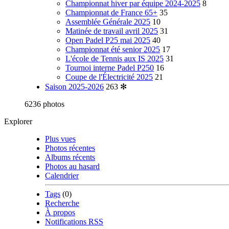
Championnat hiver par équipe 2024-2025
8
Championnat de France 65+
35
Assemblée Générale 2025
10
Matinée de travail avril 2025
31
Open Padel P25 mai 2025
40
Championnat été senior 2025
17
L'école de Tennis aux IS 2025
31
Tournoi interne Padel P250
16
Coupe de l'Électricité 2025
21
Saison 2025-2026
263
✻
6236 photos
Explorer
Plus vues
Photos récentes
Albums récents
Photos au hasard
Calendrier
Tags
(0)
Recherche
À propos
Notifications RSS