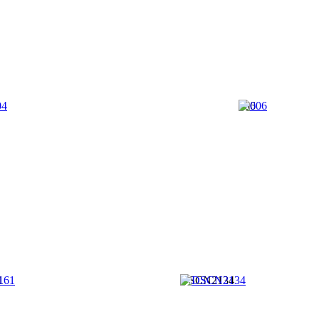
006
1
DSCN2134