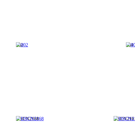
002
004
DSCN2168
DSCN216