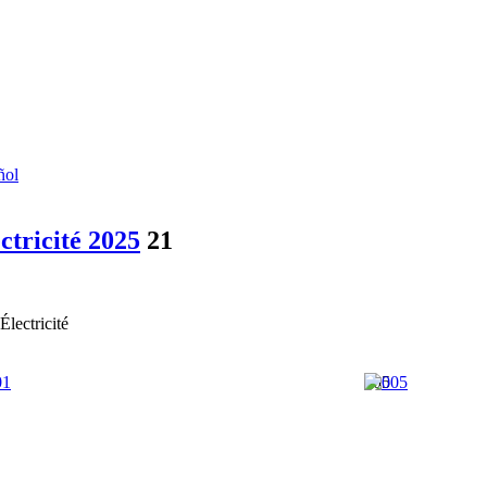
ñol
ctricité 2025
21
lectricité
005