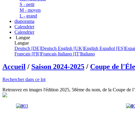
S - petit
M - moyen
L - grand
diaporama
Calendrier
Calendrier
Langue
Langue
Deutsch [DE]
Deutsch
English [UK]
English
Español [ES]
Espa
Français [FR]
Français
Italiano [IT]
Italiano
Accueil
/
Saison 2024-2025
/
Coupe de l'Éle
Rechercher dans ce lot
Retrouvez en images l'édition 2025, 58ème du nom, de la Coupe de l’É
003
001