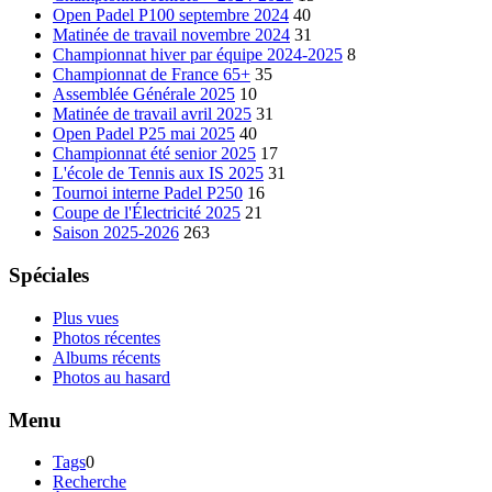
Open Padel P100 septembre 2024
40
Matinée de travail novembre 2024
31
Championnat hiver par équipe 2024-2025
8
Championnat de France 65+
35
Assemblée Générale 2025
10
Matinée de travail avril 2025
31
Open Padel P25 mai 2025
40
Championnat été senior 2025
17
L'école de Tennis aux IS 2025
31
Tournoi interne Padel P250
16
Coupe de l'Électricité 2025
21
Saison 2025-2026
263
Spéciales
Plus vues
Photos récentes
Albums récents
Photos au hasard
Menu
Tags
0
Recherche