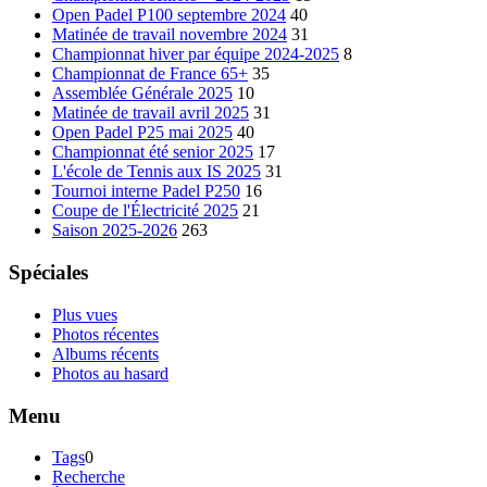
Open Padel P100 septembre 2024
40
Matinée de travail novembre 2024
31
Championnat hiver par équipe 2024-2025
8
Championnat de France 65+
35
Assemblée Générale 2025
10
Matinée de travail avril 2025
31
Open Padel P25 mai 2025
40
Championnat été senior 2025
17
L'école de Tennis aux IS 2025
31
Tournoi interne Padel P250
16
Coupe de l'Électricité 2025
21
Saison 2025-2026
263
Spéciales
Plus vues
Photos récentes
Albums récents
Photos au hasard
Menu
Tags
0
Recherche