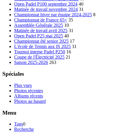
Open Padel P100 septembre 2024
40
Matinée de travail novembre 2024
31
Championnat hiver par équipe 2024-2025
8
Championnat de France 65+
35
Assemblée Générale 2025
10
Matinée de travail avril 2025
31
Open Padel P25 mai 2025
40
Championnat été senior 2025
17
L'école de Tennis aux IS 2025
31
Tournoi interne Padel P250
16
Coupe de l'Électricité 2025
21
Saison 2025-2026
263
Spéciales
Plus vues
Photos récentes
Albums récents
Photos au hasard
Menu
Tags
0
Recherche