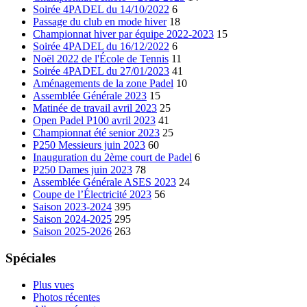
Soirée 4PADEL du 14/10/2022
6
Passage du club en mode hiver
18
Championnat hiver par équipe 2022-2023
15
Soirée 4PADEL du 16/12/2022
6
Noël 2022 de l'École de Tennis
11
Soirée 4PADEL du 27/01/2023
41
Aménagements de la zone Padel
10
Assemblée Générale 2023
15
Matinée de travail avril 2023
25
Open Padel P100 avril 2023
41
Championnat été senior 2023
25
P250 Messieurs juin 2023
60
Inauguration du 2ème court de Padel
6
P250 Dames juin 2023
78
Assemblée Générale ASES 2023
24
Coupe de l’Électricité 2023
56
Saison 2023-2024
395
Saison 2024-2025
295
Saison 2025-2026
263
Spéciales
Plus vues
Photos récentes